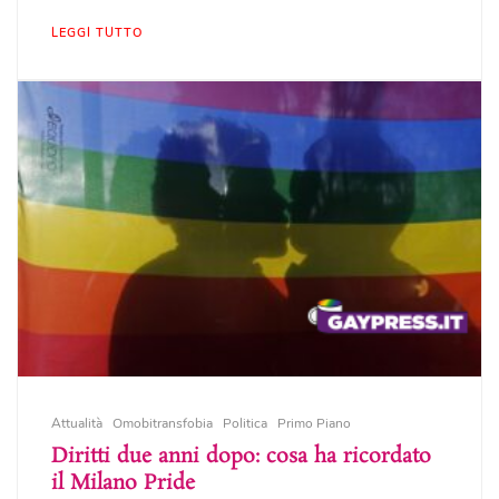
LEGGI TUTTO
Attualità
Omobitransfobia
Politica
Primo Piano
Diritti due anni dopo: cosa ha ricordato
il Milano Pride