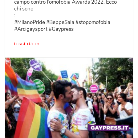
campo contro l’omofobia Awards 2022. Ecco
chi sono
:
#MilanoPride #BeppeSala #stopomofobia
#Arcigaysport #Gaypress
LEGGI TUTTO