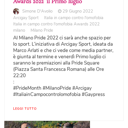
Awards 2022’ il Primo luglio
Simone D'Avolio
29 Giugno 2022
Arcigay Sport
Italia in campo contro l'omofobia
Italia in campo contro l'omofobia Awards 2022
milano
Milano Pride
Al Milano Pride 2022 ci sarà anche spazio per
lo sport. L’iniziativa di Arcigay Sport, ideata da
Marco Arlati e che ci vede come media partner,
è giunta al termine e venerdì Primo luglio ci
saranno le premiazioni alla Pride Square
(Piazza Santa Francesca Romana) alle Ore
22:20
:
#PrideMonth #MilanoPride #Arcigay
#ItaliainCampocontrolomofobia #Gaypress
LEGGI TUTTO