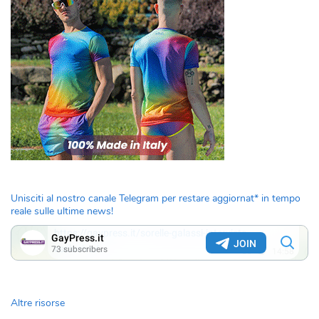
Unisciti al nostro canale Telegram per restare aggiornat* in tempo
reale sulle ultime news!
Altre risorse