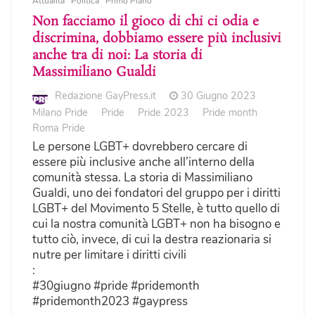
Attualità
Politica
Primo Piano
Non facciamo il gioco di chi ci odia e
discrimina, dobbiamo essere più inclusivi
anche tra di noi: La storia di
Massimiliano Gualdi
Redazione GayPress.it
30 Giugno 2023
Milano Pride
Pride
Pride 2023
Pride month
Roma Pride
Le persone LGBT+ dovrebbero cercare di
essere più inclusive anche all’interno della
comunità stessa. La storia di Massimiliano
Gualdi, uno dei fondatori del gruppo per i diritti
LGBT+ del Movimento 5 Stelle, è tutto quello di
cui la nostra comunità LGBT+ non ha bisogno e
tutto ciò, invece, di cui la destra reazionaria si
nutre per limitare i diritti civili
:
#30giugno #pride #pridemonth
#pridemonth2023 #gaypress