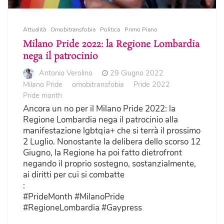
Attualità
Omobitransfobia
Politica
Primo Piano
Milano Pride 2022: la Regione Lombardia
nega il patrocinio
Antonio Verolino
29 Giugno 2022
Milano Pride
omobitransfobia
Pride 2022
Pride month
Ancora un no per il Milano Pride 2022: la
Regione Lombardia nega il patrocinio alla
manifestazione lgbtqia+ che si terrà il prossimo
2 Luglio. Nonostante la delibera dello scorso 12
Giugno, la Regione ha poi fatto dietrofront
negando il proprio sostegno, sostanzialmente,
ai diritti per cui si combatte
:
#PrideMonth #MilanoPride
#RegioneLombardia #Gaypress