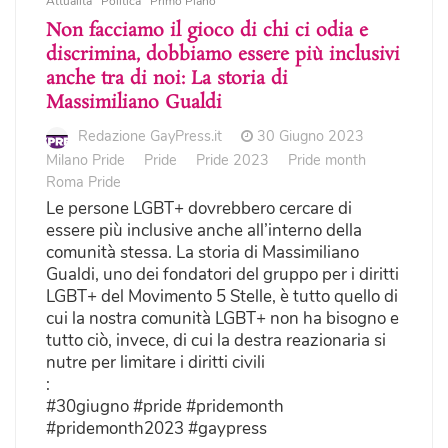
Attualità
Politica
Primo Piano
Non facciamo il gioco di chi ci odia e
discrimina, dobbiamo essere più inclusivi
anche tra di noi: La storia di
Massimiliano Gualdi
Redazione GayPress.it
30 Giugno 2023
Milano Pride
Pride
Pride 2023
Pride month
Roma Pride
Le persone LGBT+ dovrebbero cercare di
essere più inclusive anche all’interno della
comunità stessa. La storia di Massimiliano
Gualdi, uno dei fondatori del gruppo per i diritti
LGBT+ del Movimento 5 Stelle, è tutto quello di
cui la nostra comunità LGBT+ non ha bisogno e
tutto ciò, invece, di cui la destra reazionaria si
nutre per limitare i diritti civili
:
#30giugno #pride #pridemonth
#pridemonth2023 #gaypress