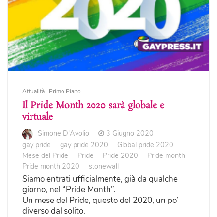
Attualità
Primo Piano
Il Pride Month 2020 sarà globale e
virtuale
Simone D'Avolio
3 Giugno 2020
gay pride
gay pride 2020
Global pride 2020
Mese del Pride
Pride
Pride 2020
Pride month
Pride month 2020
stonewall
Siamo entrati ufficialmente, già da qualche
giorno, nel “Pride Month”.
Un mese del Pride, questo del 2020, un po’
diverso dal solito.