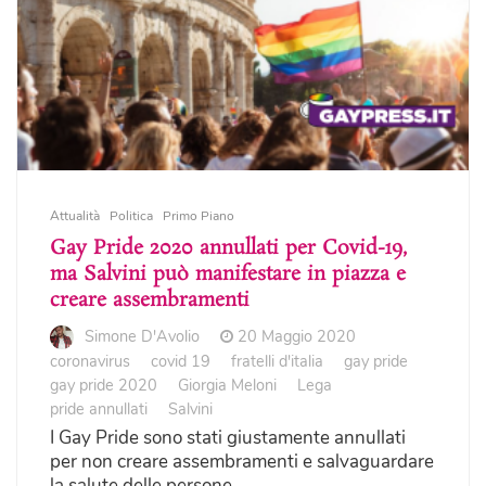
Attualità
Politica
Primo Piano
Gay Pride 2020 annullati per Covid-19,
ma Salvini può manifestare in piazza e
creare assembramenti
Simone D'Avolio
20 Maggio 2020
coronavirus
covid 19
fratelli d'italia
gay pride
gay pride 2020
Giorgia Meloni
Lega
pride annullati
Salvini
I Gay Pride sono stati giustamente annullati
per non creare assembramenti e salvaguardare
la salute delle persone.