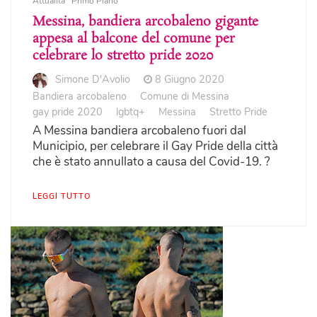
Attualità
Primo Piano
Messina, bandiera arcobaleno gigante
appesa al balcone del comune per
celebrare lo stretto pride 2020
Simone D'Avolio
8 Giugno 2020
Bandiera arcobaleno
Comune di Messina
gay pride 2020
lgbtq+
Messina
Stretto Pride
A Messina bandiera arcobaleno fuori dal
Municipio, per celebrare il Gay Pride della città
che è stato annullato a causa del Covid-19. ?
LEGGI TUTTO