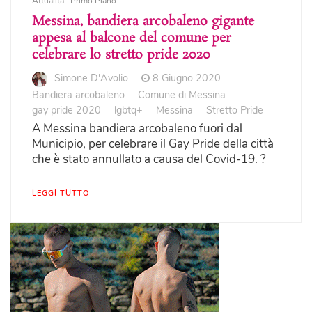
Attualità
Primo Piano
Messina, bandiera arcobaleno gigante
appesa al balcone del comune per
celebrare lo stretto pride 2020
Simone D'Avolio
8 Giugno 2020
Bandiera arcobaleno
Comune di Messina
gay pride 2020
lgbtq+
Messina
Stretto Pride
A Messina bandiera arcobaleno fuori dal
Municipio, per celebrare il Gay Pride della città
che è stato annullato a causa del Covid-19. ?
LEGGI TUTTO