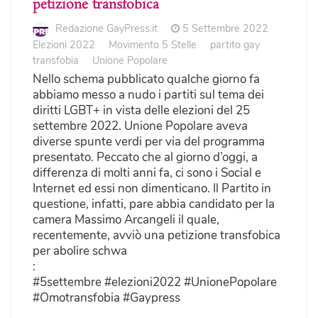
petizione transfobica
Redazione GayPress.it
5 Settembre 2022
Elezioni 2022
Movimento 5 Stelle
partito gay
transfobia
Unione Popolare
Nello schema pubblicato qualche giorno fa
abbiamo messo a nudo i partiti sul tema dei
diritti LGBT+ in vista delle elezioni del 25
settembre 2022. Unione Popolare aveva
diverse spunte verdi per via del programma
presentato. Peccato che al giorno d’oggi, a
differenza di molti anni fa, ci sono i Social e
Internet ed essi non dimenticano. Il Partito in
questione, infatti, pare abbia candidato per la
camera Massimo Arcangeli il quale,
recentemente, avviò una petizione transfobica
per abolire schwa
:
#5settembre #elezioni2022 #UnionePopolare
#Omotransfobia #Gaypress