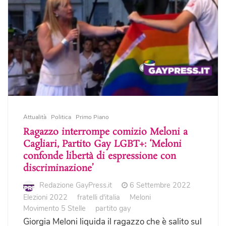
Attualità
Politica
Primo Piano
Ragazzo interrompe comizio Meloni a
Cagliari, Partito Gay LGBT+: ‘Meloni
confonde libertà di espressione con
discriminazione’
Redazione GayPress.it
6 Settembre 2022
Elezioni 2022
fratelli d'italia
Meloni
Movimento 5 Stelle
partito gay
Giorgia Meloni liquida il ragazzo che è salito sul