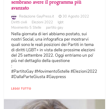
sembrano avere il programma più
avanzato
Redazione GayPress.it
30 Agosto 2022
Diritti civili
Elezioni 2022
lgbt
Movimento 5 Stelle
partito gay
Nella giornata di ieri abbiamo postato, sui
nostri Social, una infografica per mostrarvi
quali sono le reali posizioni dei Partiti in tema
di diritti LGBT+ in vista delle prossime elezioni
del 25 settembre 2022. Oggi entriamo un po’
più nel dettaglio della questione
:
#PartitoGay #Movimento5stelle #Elezioni2022
#DallaParteGiusta #Gaypress
LEGGI TUTTO