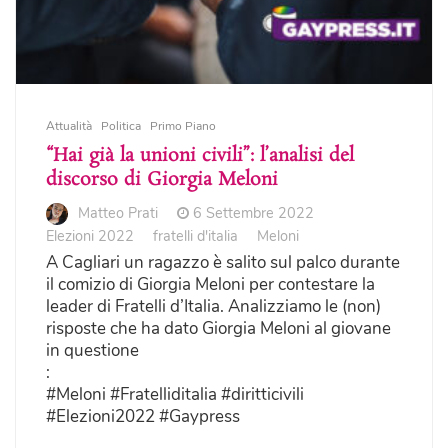
Attualità
Politica
Primo Piano
“Hai già la unioni civili”: l’analisi del
discorso di Giorgia Meloni
Matteo Prati
6 Settembre 2022
Elezioni 2022
fratelli d'italia
Meloni
A Cagliari un ragazzo è salito sul palco durante
il comizio di Giorgia Meloni per contestare la
leader di Fratelli d’Italia. Analizziamo le (non)
risposte che ha dato Giorgia Meloni al giovane
in questione
:
#Meloni #Fratelliditalia #diritticivili
#Elezioni2022 #Gaypress