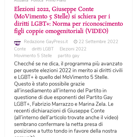
Attualità
Politica
Primo Piano
Elezioni 2022, Giuseppe Conte
(MoVimento 5 Stelle) si schiera per i
diritti LGBT+: Norma per riconoscimento
figli coppie omogenitoriali (VIDEO)
Redazione GayPress.it
22 Settembre 2022
Conte
diritti LGBT
Elezioni 2022
Movimento 5 Stelle
partito gay
Checché se ne dica, il programma più avanzato
per queste elezioni 2022 in merito ai diritti civili
e LGBT+ è quello del MoVimento 5 Stelle.
Questo è stato possibile grazie
all’insediamento all’interno del Partito in
questione di due esponenti del Partito Gay
LGBT+, Fabrizio Marrazzo e Marina Zela. Le
recenti dichiarazioni di Giuseppe Conte
(all’interno dell’articolo trovate anche il video)
sembrano confermare la netta presa di
posizione a tutto tondo in favore della nostra