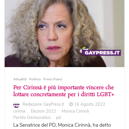
Attualità
Politica
Primo Piano
Per Cirinnà è più importante vincere che
lottare concretamente per i diritti LGBT+
Redazione GayPress.it
16 Agosto 2022
cirinnà
Elezioni 2022
Monica Cirinnà
Partito Democratico
pd
La Senatrice del PD, Monica Cirinnà, ha detto