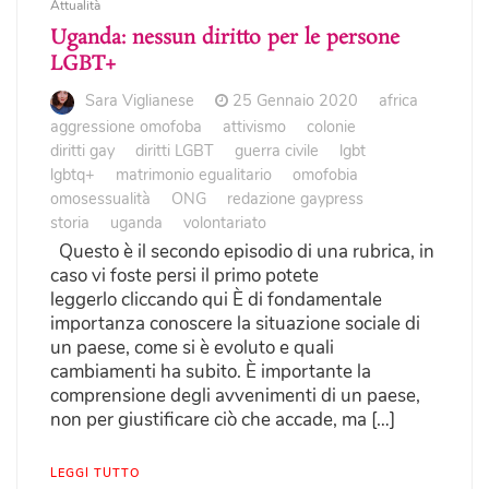
Attualità
Uganda: nessun diritto per le persone
LGBT+
Sara Viglianese
25 Gennaio 2020
africa
aggressione omofoba
attivismo
colonie
diritti gay
diritti LGBT
guerra civile
lgbt
lgbtq+
matrimonio egualitario
omofobia
omosessualità
ONG
redazione gaypress
storia
uganda
volontariato
Questo è il secondo episodio di una rubrica, in
caso vi foste persi il primo potete
leggerlo cliccando qui È di fondamentale
importanza conoscere la situazione sociale di
un paese, come si è evoluto e quali
cambiamenti ha subito. È importante la
comprensione degli avvenimenti di un paese,
non per giustificare ciò che accade, ma […]
LEGGI TUTTO