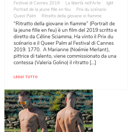
Festival di Cannes 2019
La libertà nell'Arte
lgbt
Portrait de la jeune fille en feu
Prix du scénario
Queer Palm
Ritratto della giovane in fiamme
“Ritratto della giovane in fiamme” (Portrait de
la jeune fille en feu) è un film del 2019 scritto e
diretto da Céline Sciamma. Ha vinto il Prix du
scénario e il Queer Palm al Festival di Cannes
2019. 1770. A Marianne (Noémie Merlant),
pittrice di talento, viene commissionato da una
contessa (Valeria Golino) il ritratto […]
LEGGI TUTTO