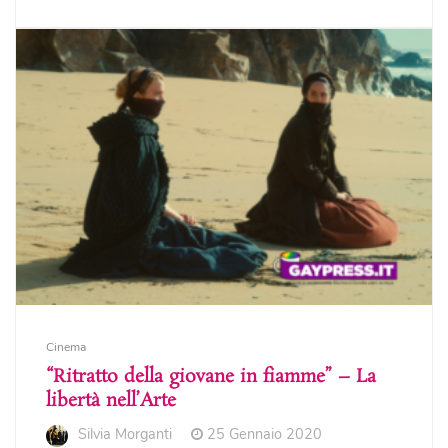
Cinema
“Ritratto della giovane in fiamme” – La
libertà nell’Arte
Silvia Morganti
25 Gennaio 2020