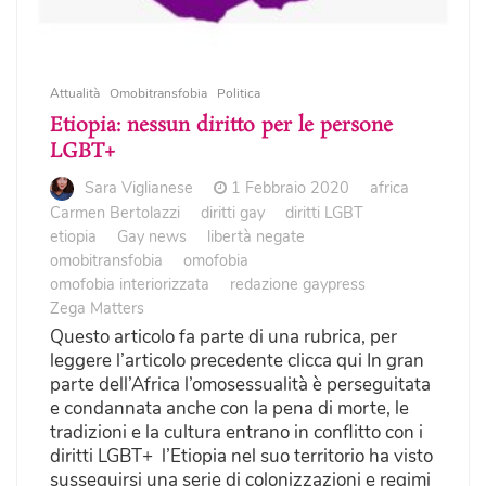
Attualità
Omobitransfobia
Politica
Etiopia: nessun diritto per le persone
LGBT+
Sara Viglianese
1 Febbraio 2020
africa
Carmen Bertolazzi
diritti gay
diritti LGBT
etiopia
Gay news
libertà negate
omobitransfobia
omofobia
omofobia interiorizzata
redazione gaypress
Zega Matters
Questo articolo fa parte di una rubrica, per
leggere l’articolo precedente clicca qui In gran
parte dell’Africa l’omosessualità è perseguitata
e condannata anche con la pena di morte, le
tradizioni e la cultura entrano in conflitto con i
diritti LGBT+ l’Etiopia nel suo territorio ha visto
susseguirsi una serie di colonizzazioni e regimi