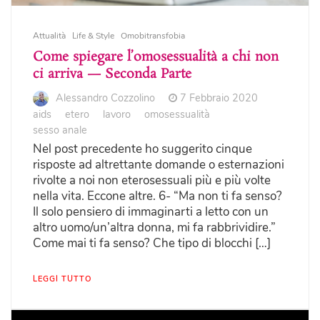
Attualità
Life & Style
Omobitransfobia
Come spiegare l’omosessualità a chi non
ci arriva — Seconda Parte
Alessandro Cozzolino
7 Febbraio 2020
aids
etero
lavoro
omosessualità
sesso anale
Nel post precedente ho suggerito cinque
risposte ad altrettante domande o esternazioni
rivolte a noi non eterosessuali più e più volte
nella vita. Eccone altre. 6- “Ma non ti fa senso?
Il solo pensiero di immaginarti a letto con un
altro uomo/un’altra donna, mi fa rabbrividire.”
Come mai ti fa senso? Che tipo di blocchi […]
LEGGI TUTTO