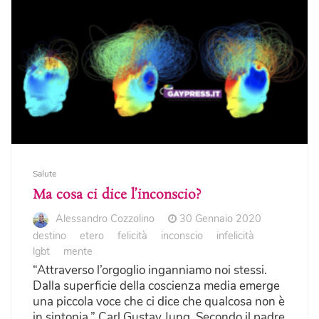
Salute
Ma cosa ci dice l’inconscio?
Alessandro Cozzolino
30 Gennaio 2020
destino
etero
felicità
inconscio
infelicità
lgbt
mente
“Attraverso l’orgoglio inganniamo noi stessi.
Dalla superficie della coscienza media emerge
una piccola voce che ci dice che qualcosa non è
in sintonia.” Carl Gustav Jung. Secondo il padre