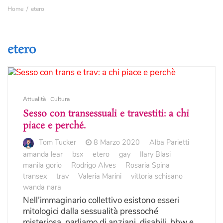
Home
etero
etero
Attualità
Cultura
Sesso con transessuali e travestiti: a chi
piace e perché.
Tom Tucker
8 Marzo 2020
Alba Parietti
amanda lear
bsx
etero
gay
Ilary Blasi
manila gorio
Rodrigo Alves
Rosaria Spina
transex
trav
Valeria Marini
vittoria schisano
wanda nara
Nell’immaginario collettivo esistono esseri
mitologici dalla sessualità pressoché
misteriosa, parliamo di anziani, disabili, bbw e