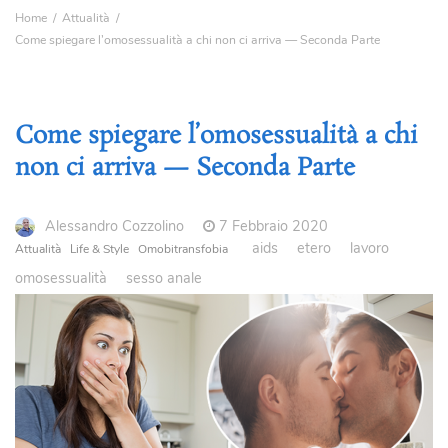
Home
Attualità
Come spiegare l’omosessualità a chi non ci arriva — Seconda Parte
Come spiegare l’omosessualità a chi
non ci arriva — Seconda Parte
Alessandro Cozzolino
7 Febbraio 2020
aids
etero
lavoro
Attualità
Life & Style
Omobitransfobia
omosessualità
sesso anale