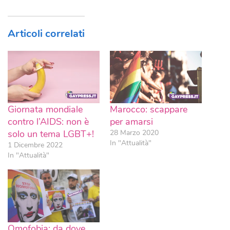
Articoli correlati
Giornata mondiale
Marocco: scappare
contro l’AIDS: non è
per amarsi
solo un tema LGBT+!
28 Marzo 2020
In "Attualità"
1 Dicembre 2022
In "Attualità"
Omofobia: da dove