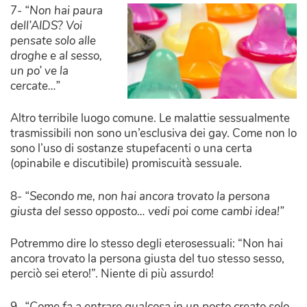
7-
“Non hai paura
dell’AIDS? Voi
pensate solo alle
droghe e al sesso,
un po’ ve la
cercate…”
Altro terribile luogo comune. Le malattie sessualmente
trasmissibili non sono un’esclusiva dei gay. Come non lo
sono l’uso di sostanze stupefacenti o una certa
(opinabile e discutibile) promiscuità sessuale.
8-
“Secondo me, non hai ancora trovato la persona
giusta del sesso opposto… vedi poi come cambi idea!”
Potremmo dire lo stesso degli eterosessuali: “Non hai
ancora trovato la persona giusta del tuo stesso sesso,
perciò sei etero!”. Niente di più assurdo!
9-
“Come fa a entrare qualcosa in un posto creato solo