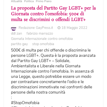
Attualità
Politica
Primo Piano
La proposta del Partito Gay LGBT+ per la
Giornata contro l’omofobia: 500€ di
multa se discrimini o offendi LGBT+
Redazione GayPress.it
18 Maggio 2022
ddl zan
fabrizio marrazzo
Giornata Internazionale contro omofobia
partito gay
stop omofobia
500€ di multa per chi offende o discrimina le
persone LGBT+. Questa è la proposta avanzata
dal Partito Gay LGBT+ – Solidale,
Ambientalista e Liberale nella Giornata
Internazionale contro l’omofobia. In assenza di
una Legge, questo potrebbe essere un modo
per contrastare concretamente l’odio e le
discriminazioni immotivate nei confronti delle
persone della nostra comunità
:
#StopOmofobia