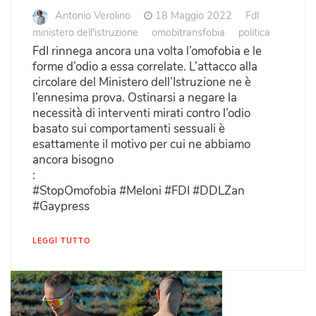
Antonio Verolino
18 Maggio 2022
FdI
ministero dell'istruzione
omobitransfobia
politica
FdI rinnega ancora una volta l’omofobia e le
forme d’odio a essa correlate. L’attacco alla
circolare del Ministero dell’Istruzione ne è
l’ennesima prova. Ostinarsi a negare la
necessità di interventi mirati contro l’odio
basato sui comportamenti sessuali è
esattamente il motivo per cui ne abbiamo
ancora bisogno
:
#StopOmofobia #Meloni #FDI #DDLZan
#Gaypress
LEGGI TUTTO