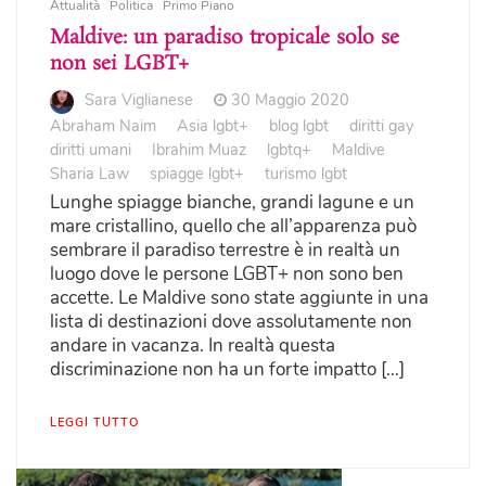
Attualità
Politica
Primo Piano
Maldive: un paradiso tropicale solo se
non sei LGBT+
Sara Viglianese
30 Maggio 2020
Abraham Naim
Asia lgbt+
blog lgbt
diritti gay
diritti umani
Ibrahim Muaz
lgbtq+
Maldive
Sharia Law
spiagge lgbt+
turismo lgbt
Lunghe spiagge bianche, grandi lagune e un
mare cristallino, quello che all’apparenza può
sembrare il paradiso terrestre è in realtà un
luogo dove le persone LGBT+ non sono ben
accette. Le Maldive sono state aggiunte in una
lista di destinazioni dove assolutamente non
andare in vacanza. In realtà questa
discriminazione non ha un forte impatto […]
LEGGI TUTTO