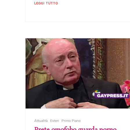
LEGGI TUTTO
Attualità
Esteri
Primo Piano
Prete omofobo guarda porno