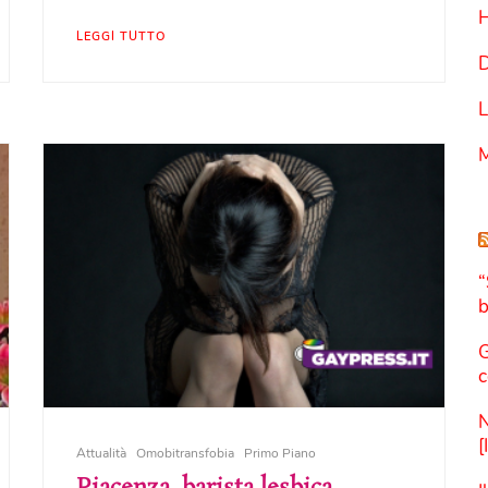
LEGGI TUTTO
D
L
M
“
b
G
c
N
[
Attualità
Omobitransfobia
Primo Piano
Piacenza, barista lesbica