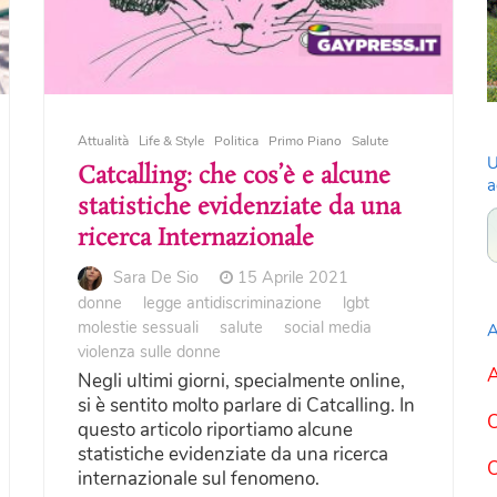
Attualità
Life & Style
Politica
Primo Piano
Salute
U
Catcalling: che cos’è e alcune
a
statistiche evidenziate da una
ricerca Internazionale
Sara De Sio
15 Aprile 2021
donne
legge antidiscriminazione
lgbt
molestie sessuali
salute
social media
A
violenza sulle donne
A
Negli ultimi giorni, specialmente online,
si è sentito molto parlare di Catcalling. In
C
questo articolo riportiamo alcune
statistiche evidenziate da una ricerca
C
internazionale sul fenomeno.