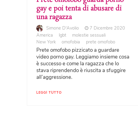
gay e poi tenta di abusare di
una ragazza
Simone D'Avolio
7 Dicembre 2020
America
lgbt
molestie sessuali
New York
omofobia
prete omofobo
Prete omofobo pizzicato a guardare
video porno gay. Leggiamo insieme cosa
è successo e come la ragazza che lo
stava riprendendo è riuscita a sfuggire
all’aggressione.
LEGGI TUTTO