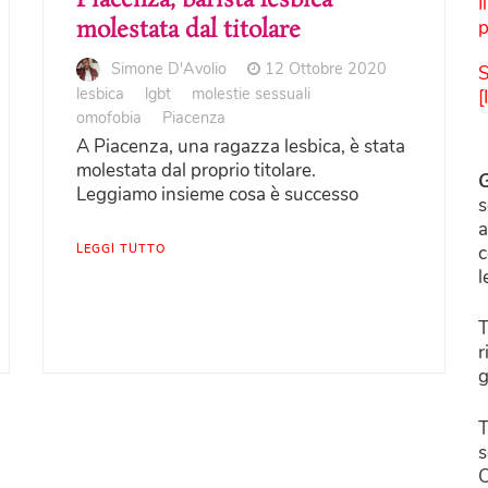
I
molestata dal titolare
p
Simone D'Avolio
12 Ottobre 2020
S
lesbica
lgbt
molestie sessuali
[
omofobia
Piacenza
A Piacenza, una ragazza lesbica, è stata
molestata dal proprio titolare.
G
Leggiamo insieme cosa è successo
s
a
LEGGI TUTTO
c
l
T
r
g
T
s
C