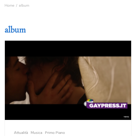
Home
album
album
Attualità
Musica
Primo Piano