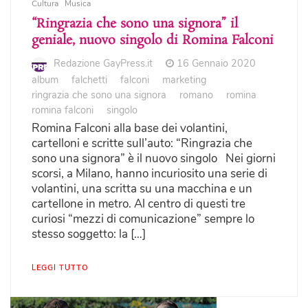
Cultura
Musica
“Ringrazia che sono una signora” il
geniale, nuovo singolo di Romina Falconi
Redazione GayPress.it
16 Gennaio 2020
album
falchetti
falconi
marketing
ringrazia che sono una signora
romano
romina
romina falconi
singolo
Romina Falconi alla base dei volantini,
cartelloni e scritte sull’auto: “Ringrazia che
sono una signora” è il nuovo singolo Nei giorni
scorsi, a Milano, hanno incuriosito una serie di
volantini, una scritta su una macchina e un
cartellone in metro. Al centro di questi tre
curiosi “mezzi di comunicazione” sempre lo
stesso soggetto: la […]
LEGGI TUTTO