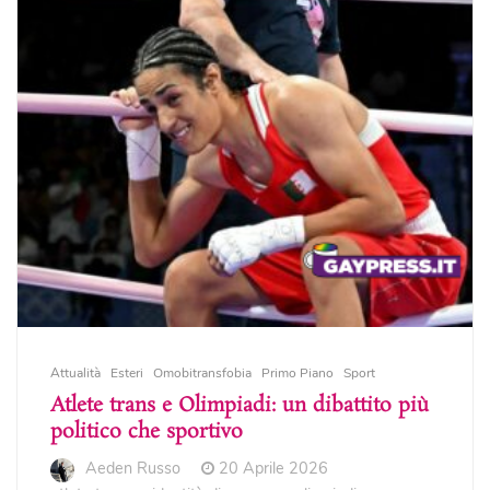
Attualità
Esteri
Omobitransfobia
Primo Piano
Sport
Atlete trans e Olimpiadi: un dibattito più
politico che sportivo
Aeden Russo
20 Aprile 2026