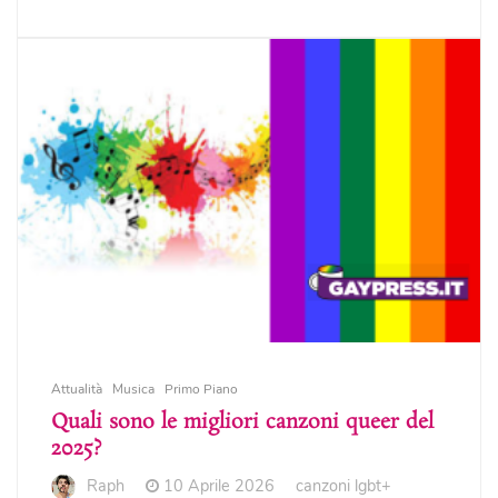
Attualità
Musica
Primo Piano
Quali sono le migliori canzoni queer del
2025?
Raph
10 Aprile 2026
canzoni lgbt+