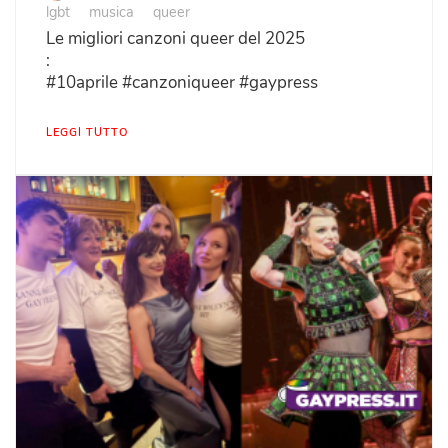
lgbt
musica
queer
Le migliori canzoni queer del 2025
:
#10aprile #canzoniqueer #gaypress
LEGGI TUTTO