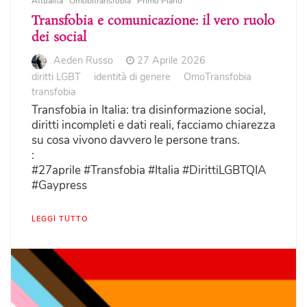
Attualità
Omobitransfobia
Primo Piano
Transfobia e comunicazione: il vero ruolo
dei social
Aeden Russo
27 Aprile 2026
diritti LGBT
identità di genere
OmoTransfobia
transfobia
Transfobia in Italia: tra disinformazione social,
diritti incompleti e dati reali, facciamo chiarezza
su cosa vivono davvero le persone trans.
:
#27aprile #Transfobia #Italia #DirittiLGBTQIA
#Gaypress
LEGGI TUTTO