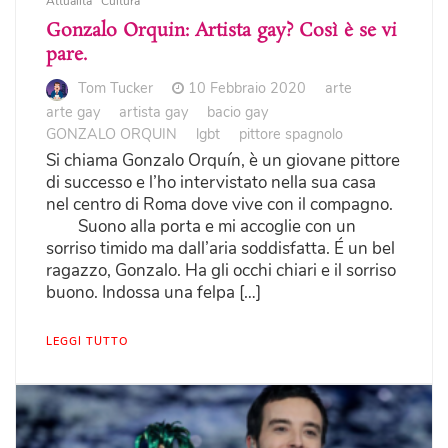
Attualità
Cultura
Gonzalo Orquin: Artista gay? Così è se vi
pare.
Tom Tucker
10 Febbraio 2020
arte
arte gay
artista gay
bacio gay
GONZALO ORQUIN
lgbt
pittore spagnolo
Si chiama Gonzalo Orquín, è un giovane pittore
di successo e l’ho intervistato nella sua casa
nel centro di Roma dove vive con il compagno.
Suono alla porta e mi accoglie con un
sorriso timido ma dall’aria soddisfatta. É un bel
ragazzo, Gonzalo. Ha gli occhi chiari e il sorriso
buono. Indossa una felpa […]
LEGGI TUTTO