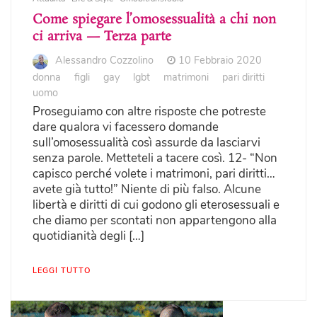
Come spiegare l’omosessualità a chi non
ci arriva — Terza parte
Alessandro Cozzolino
10 Febbraio 2020
donna
figli
gay
lgbt
matrimoni
pari diritti
uomo
Proseguiamo con altre risposte che potreste
dare qualora vi facessero domande
sull’omosessualità così assurde da lasciarvi
senza parole. Metteteli a tacere così. 12- “Non
capisco perché volete i matrimoni, pari diritti…
avete già tutto!” Niente di più falso. Alcune
libertà e diritti di cui godono gli eterosessuali e
che diamo per scontati non appartengono alla
quotidianità degli […]
LEGGI TUTTO