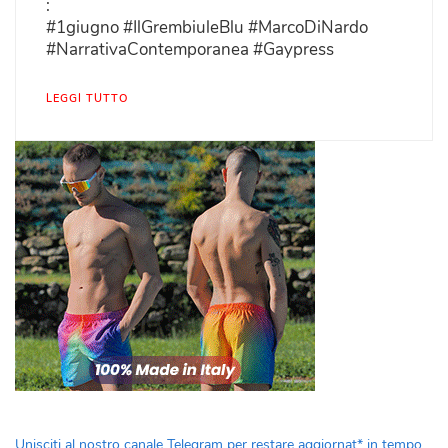
:
#1giugno #IlGrembiuleBlu #MarcoDiNardo
#NarrativaContemporanea #Gaypress
LEGGI TUTTO
Unisciti al nostro canale Telegram per restare aggiornat* in tempo