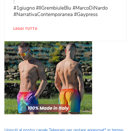
:
#1giugno #IlGrembiuleBlu #MarcoDiNardo
#NarrativaContemporanea #Gaypress
LEGGI TUTTO
Unisciti al nostro canale Telegram per restare aggiornat* in tempo