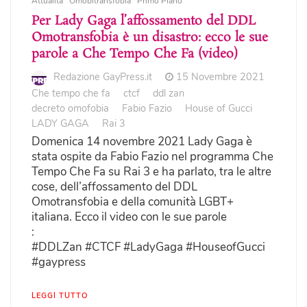
Attualità
Omobitransfobia
Primo Piano
Per Lady Gaga l’affossamento del DDL
Omotransfobia è un disastro: ecco le sue
parole a Che Tempo Che Fa (video)
Redazione GayPress.it
15 Novembre 2021
Che tempo che fa
ctcf
ddl zan
decreto omofobia
Fabio Fazio
House of Gucci
LADY GAGA
Rai 3
Domenica 14 novembre 2021 Lady Gaga è
stata ospite da Fabio Fazio nel programma Che
Tempo Che Fa su Rai 3 e ha parlato, tra le altre
cose, dell’affossamento del DDL
Omotransfobia e della comunità LGBT+
italiana. Ecco il video con le sue parole
:
#DDLZan #CTCF #LadyGaga #HouseofGucci
#gaypress
LEGGI TUTTO