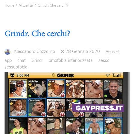
Home
Attualità
Grindr. Che cerchi?
Grindr. Che cerchi?
Alessandro Cozzolino
28 Gennaio 2020
Attualità
app
chat
Grindr
omofobia interiorizzata
sesso
sessuofobia