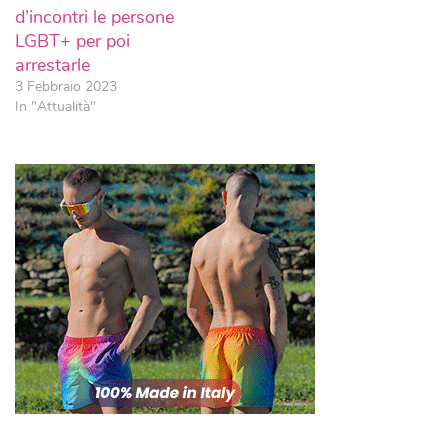
d’incontri le persone
LGBT+ per poi
arrestarle
3 Febbraio 2023
In "Attualità"