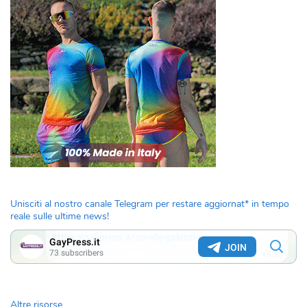
Unisciti al nostro canale Telegram per restare aggiornat* in tempo
reale sulle ultime news!
Altre risorse