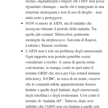
rischio, stigmatizzarli e fingere che l’HIV non possa
riguardare chiunque – anche chi è impegnato in una
relazione monogama e non fa uso di droghe – non
aiuta certo a proteggersi.
NON si muore di AIDS, ma di malattie che
insorgono durante il periodo della malattia. Tra
quelle più comuni: Tubercolosi, polmonite
meningite da streptococco, Sarcoma di Kaposi,
Linfomi e Tumore cerebrale.
L’AIDS non è solo un problema degli omosessuali.
Ogni rapporto non protetto potrebbe essere
considerato a rischio. A causa di questa errata
convinzione, la stampa,
coniò in quel anno il
termine GRID che stava per Gay-related immune
CDC
deficiency.
Il
, in cerca di un nome, osservò
che le comunità infette apparentemente fossero
limitate a quelle degli haitiani, degli omosessuali,
degli emofiliaci e degli eroinomani. Così coniò il
termine di “malattia 4H”. Tuttavia, dopo aver
stabilito che l’AIDS non era limitata a quelle sole