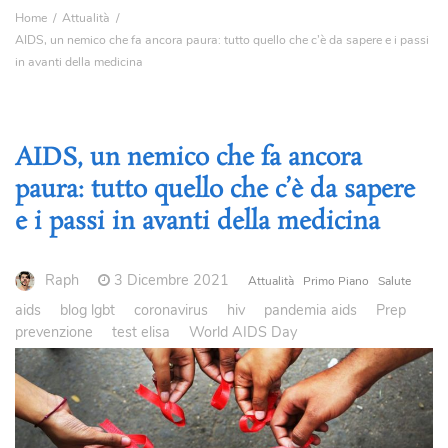
Home
Attualità
AIDS, un nemico che fa ancora paura: tutto quello che c’è da sapere e i passi
in avanti della medicina
AIDS, un nemico che fa ancora
paura: tutto quello che c’è da sapere
e i passi in avanti della medicina
Raph
3 Dicembre 2021
Attualità
Primo Piano
Salute
aids
blog lgbt
coronavirus
hiv
pandemia aids
Prep
prevenzione
test elisa
World AIDS Day