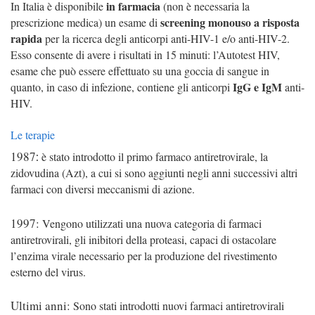
in farmacia
In Italia è disponibile
(non è necessaria la
screening monouso a risposta
prescrizione medica) un
esa
me
di
rapida
per la ricerca degli anticorpi anti-HIV-1 e/o anti-HIV-2.
Esso consente di avere i risultati in 15 minuti: l’Autotest HIV,
esame che può essere effettuato su una goccia di sangue in
IgG e IgM
quanto, in caso di infezione, contiene gli anticorpi
anti-
HIV.
Le terapie
1987
:
è stato introdotto il primo farmaco antiretrovirale, la
zidovudina (Azt), a cui si sono aggiunti negli anni successivi altri
farmaci con diversi meccanismi di azione.
1997:
Vengono utilizzati una nuova categoria di farmaci
antiretrovirali, gli inibitori della proteasi, capaci di ostacolare
l’enzima virale necessario per la produzione del rivestimento
esterno del virus.
Ultimi anni:
Sono stati introdotti nuovi farmaci antiretrovirali