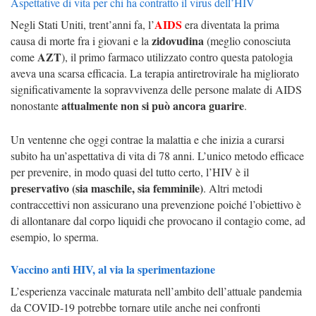
Aspettative di vita per chi ha contratto il virus dell’HIV
AIDS
Negli Stati Uniti, trent’anni fa, l’
era diventata la prima
zidovudina
causa di morte fra i giovani e la
(meglio conosciuta
AZT
come
)
, il primo farmaco utilizzato contro questa patologia
aveva una scarsa efficacia.
La terapia antiretrovirale
ha
migliorato
significativamente la sopravvivenza delle persone malate di
AIDS
attualmente non si può ancora guarire
nonostante
.
Un ventenne che oggi contrae la malattia e che inizia a curarsi
subito
ha
un’aspettativa di vita di 78 anni.
L’unico metodo efficace
per prevenire, in modo quasi del tutto certo, l’HIV è il
preservativo (sia maschile, sia femminile)
.
Altri metodi
contraccettivi non assicurano una prevenzione poiché l’obiettivo è
di allontanare dal corpo liquidi che provocano il contagio come, ad
esempio, lo sperma.
Vaccino anti HIV, al via la sperimentazione
L’esperienza vaccinale maturata nell’ambito dell’attuale pandemia
da COVID-19 potrebbe tornare utile anche nei confronti