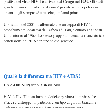
virus HIV-1
Congo nel 1959
positiva del
è arrivato dal
.
Gli studi
genetici hanno indicato che il virus è passato nella popolazione
umana dagli scimpanzé circa cinquant’anni prima.
Uno studio del 2007 ha affermato che un ceppo di HIV-1,
probabilmente spostatosi dall’Africa ad Haiti, è entrato negli Stati
Uniti intorno al 1969.
Lo stesso gruppo di ricerca ha rilanciato tale
conclusione nel 2016 con uno studio genetico.
Qual è la differenza tra HIV e AIDS?
Hiv e Aids NON sono la stessa cosa
.
HIV:
L’
Hiv
(
Human immunodeficiency virus
) è un virus che
attacca e distrugge, in particolare, un tipo di globuli bianchi, i
linfociti CD4, responsabili della risposta immunitaria