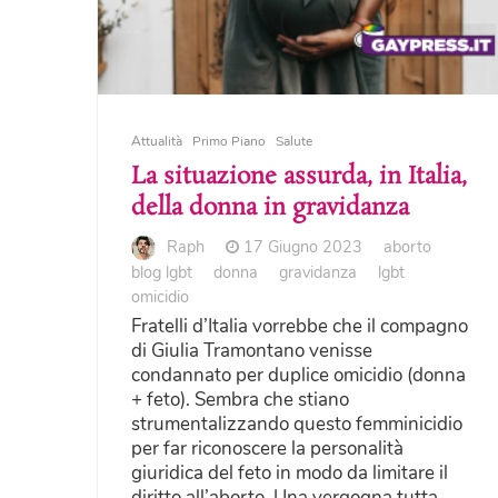
Attualità
Primo Piano
Salute
La situazione assurda, in Italia,
della donna in gravidanza
Raph
17 Giugno 2023
aborto
blog lgbt
donna
gravidanza
lgbt
omicidio
Fratelli d’Italia vorrebbe che il compagno
di Giulia Tramontano venisse
condannato per duplice omicidio (donna
+ feto). Sembra che stiano
strumentalizzando questo femminicidio
per far riconoscere la personalità
giuridica del feto in modo da limitare il
diritto all’aborto. Una vergogna tutta