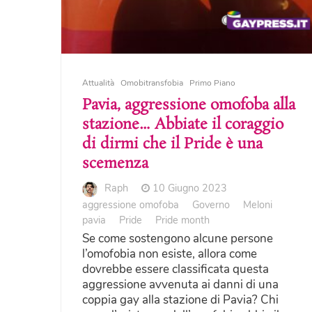
Attualità
Omobitransfobia
Primo Piano
Pavia, aggressione omofoba alla
stazione… Abbiate il coraggio
di dirmi che il Pride è una
scemenza
Raph
10 Giugno 2023
aggressione omofoba
Governo
Meloni
pavia
Pride
Pride month
Se come sostengono alcune persone
l’omofobia non esiste, allora come
dovrebbe essere classificata questa
aggressione avvenuta ai danni di una
coppia gay alla stazione di Pavia? Chi