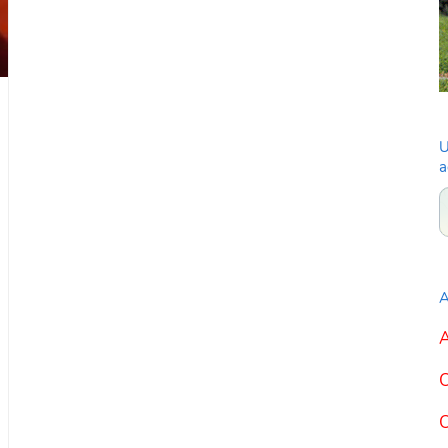
U
a
A
A
C
C