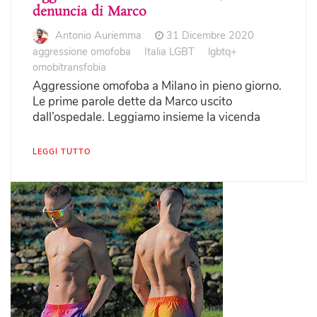
denuncia di Marco
Antonio Auriemma
31 Dicembre 2020
aggressione omofoba
Italia LGBT
lgbtq+
omobitransfobia
Aggressione omofoba a Milano in pieno giorno.
Le prime parole dette da Marco uscito
dall’ospedale. Leggiamo insieme la vicenda
LEGGI TUTTO