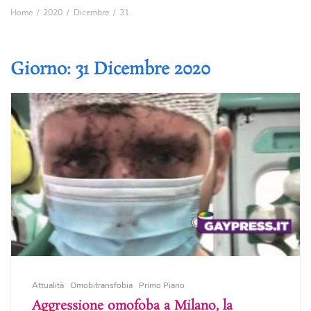
Home
2020
Dicembre
31
Giorno:
31 Dicembre 2020
Attualità
Omobitransfobia
Primo Piano
Aggressione omofoba a Milano, la