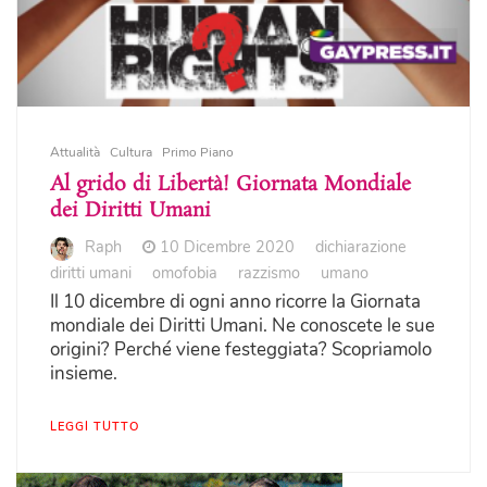
Attualità
Cultura
Primo Piano
Al grido di Libertà! Giornata Mondiale
dei Diritti Umani
Raph
10 Dicembre 2020
dichiarazione
diritti umani
omofobia
razzismo
umano
Il 10 dicembre di ogni anno ricorre la Giornata
mondiale dei Diritti Umani. Ne conoscete le sue
origini? Perché viene festeggiata? Scopriamolo
insieme.
LEGGI TUTTO