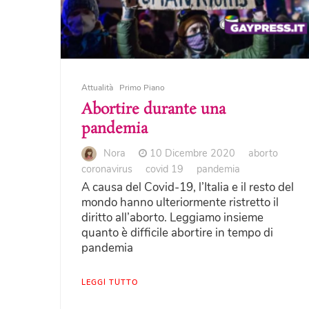
Attualità
Primo Piano
Abortire durante una
pandemia
Nora
10 Dicembre 2020
aborto
coronavirus
covid 19
pandemia
A causa del Covid-19, l’Italia e il resto del
mondo hanno ulteriormente ristretto il
diritto all’aborto. Leggiamo insieme
quanto è difficile abortire in tempo di
pandemia
LEGGI TUTTO