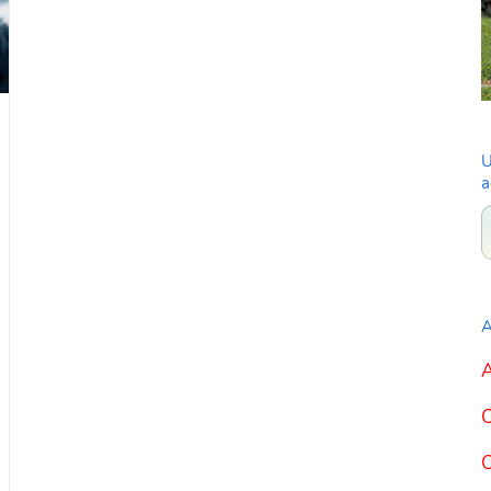
U
a
A
A
C
C