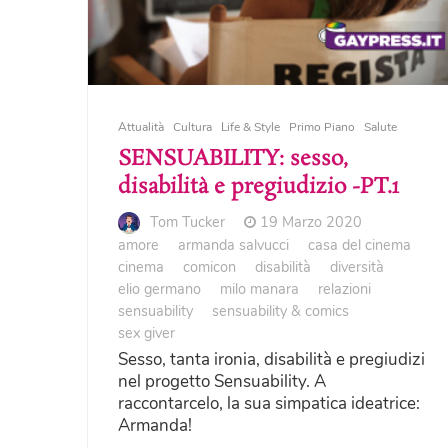
Attualità
Cultura
Life & Style
Primo Piano
Salute
SENSUABILITY: sesso,
disabilità e pregiudizio -PT.1
Tom Tucker
19 Marzo 2020
amore
armanda salvucci
casa del cinema
cinema
comicon
disabilità
diversità
elio germano
milo manara
relazioni
sensuability
sensuability & comics
sex giver
Sesso, tanta ironia, disabilità e pregiudizi
nel progetto Sensuability. A
raccontarcelo, la sua simpatica ideatrice:
Armanda!