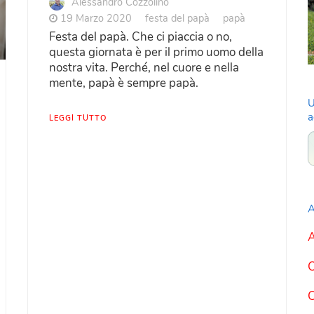
Alessandro Cozzolino
19 Marzo 2020
festa del papà
papà
Festa del papà. Che ci piaccia o no,
questa giornata è per il primo uomo della
nostra vita. Perché, nel cuore e nella
mente, papà è sempre papà.
U
a
LEGGI TUTTO
A
A
C
C