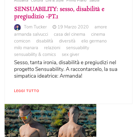
Attualità
Cultura
Life & Style
Primo Piano
Salute
SENSUABILITY: sesso, disabilità e
pregiudizio -PT.1
Tom Tucker
19 Marzo 2020
amore
armanda salvucci
casa del cinema
cinema
comicon
disabilità
diversità
elio germano
milo manara
relazioni
sensuability
sensuability & comics
sex giver
Sesso, tanta ironia, disabilità e pregiudizi nel
progetto Sensuability. A raccontarcelo, la sua
simpatica ideatrice: Armanda!
LEGGI TUTTO