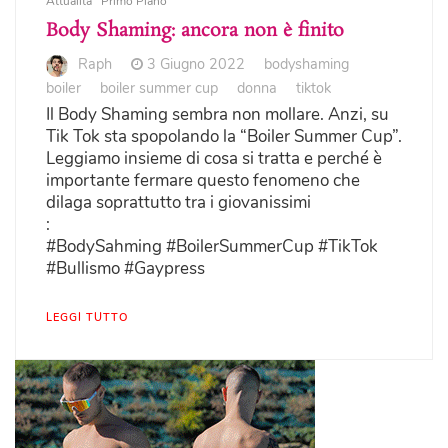
Attualità
Primo Piano
Body Shaming: ancora non è finito
Raph
3 Giugno 2022
bodyshaming
boiler
boiler summer cup
donna
tiktok
Il Body Shaming sembra non mollare. Anzi, su
Tik Tok sta spopolando la “Boiler Summer Cup”.
Leggiamo insieme di cosa si tratta e perché è
importante fermare questo fenomeno che
dilaga soprattutto tra i giovanissimi
:
#BodySahming #BoilerSummerCup #TikTok
#Bullismo #Gaypress
LEGGI TUTTO