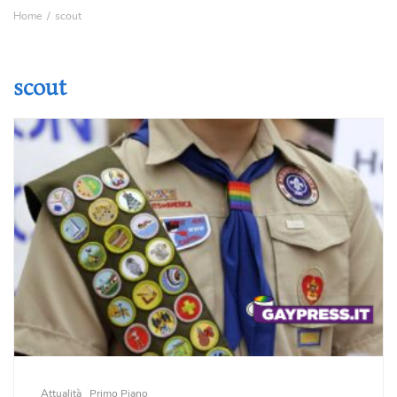
Home
scout
scout
Attualità
Primo Piano