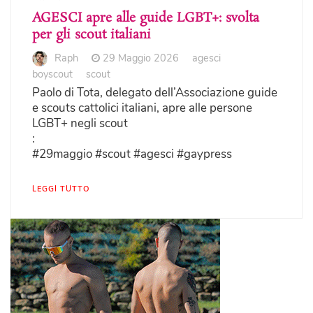
AGESCI apre alle guide LGBT+: svolta
per gli scout italiani
Raph
29 Maggio 2026
agesci
boyscout
scout
Paolo di Tota, delegato dell’Associazione guide
e scouts cattolici italiani, apre alle persone
LGBT+ negli scout
:
#29maggio #scout #agesci #gaypress
LEGGI TUTTO