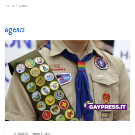
Home
agesci
agesci
Attualità
Primo Piano