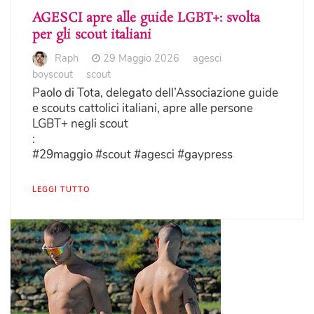
AGESCI apre alle guide LGBT+: svolta
per gli scout italiani
Raph
29 Maggio 2026
agesci
boyscout
scout
Paolo di Tota, delegato dell’Associazione guide
e scouts cattolici italiani, apre alle persone
LGBT+ negli scout
:
#29maggio #scout #agesci #gaypress
LEGGI TUTTO