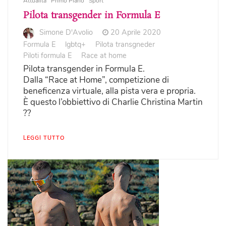
Attualità
Primo Piano
Sport
Pilota transgender in Formula E
Simone D'Avolio
20 Aprile 2020
Formula E
lgbtq+
Pilota transgneder
Piloti formula E
Race at home
Pilota transgender in Formula E.
Dalla “Race at Home”, competizione di
beneficenza virtuale, alla pista vera e propria.
È questo l’obbiettivo di Charlie Christina Martin
??
LEGGI TUTTO