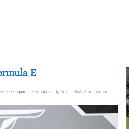
Formula E
Formula E
lgbtq+
Pilota transgneder
imo Piano
Sport