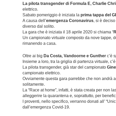
La pilota transgender di Formula E, Charlie Chri
elettrico.
Sabato pomeriggio è iniziata la
prima tappa del GP
A causa dell’
emergenza Coronavirus
, si è decis
diverso dal solito.
La gara che è iniziata il 18 aprile 2020 si chiama “
R
Un campionato virtuale composto da nove tappe, dov
rimanendo a casa.
Oltre ai big
Da Costa, Vandoorne e Gunther
c’è s
Insieme a loro, tra la griglia di partenza virtuale, c
La pilota transgender, già star del campionato
Gine
campionato elettrico.
Ovviamente questa gara parrebbe che non andrà ad 
solitamente.
La “Race at home”, infatti, è stata creata per non la
alleggerire la quarantena e, soprattutto, per benefi
I proventi, nello specifico, verranno donati all’ “Un
dall’emergenza Covid-19.