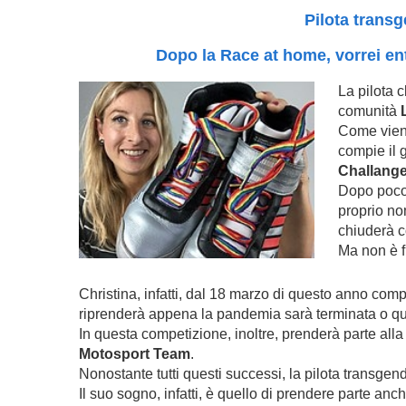
Pilota trans
Dopo la Race at home, vorrei en
La pilota c
comunità
Come viene
compie il 
Challang
Dopo poco t
proprio n
chiuderà c
Ma non è f
Christina, infatti, dal 18 marzo di questo anno com
riprenderà appena la pandemia sarà terminata o qu
In questa competizione, inoltre, prenderà parte all
Motosport Team
.
Nonostante tutti questi successi, la pilota transgen
Il suo sogno, infatti, è quello di prendere parte anc