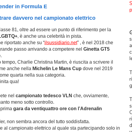
S
gender in Formula E
p
trare davvero nel campionato elettrico
lasse 81, oltre ad essere un punto di riferimento per la
G
LGBTQ+
, è anche una celebrità in pista.
s
 riportato anche su “
ilsussidiario.net
” , è nel 2018 che
a
grande passo arrivando a competere nel
Ginetta GT5
c
e
.
l
empo, Charlie Christina Martin, è riuscita a scrivere il
ome anche nella
Michelin Le Mans Cup
dove nel 2019
T
ome quarta nella sua categoria.
r
inita qua!
g
pete nel
campionato tedesco VLN
che, ovviamente,
T
anto meno sotto controllo.
s
a prima
gara da ventiquattro ore con l’Adrenalin
C
r
der, non sembra ancora del tutto soddisfatta.
d
he al campionato elettrico al quale sta partecipando solo in
u