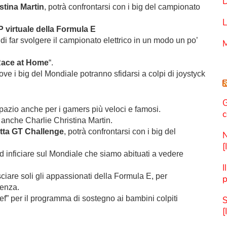
D
stina Martin
, potrà confrontarsi con i big del campionato
L
 virtuale della Formula E
o di far svolgere il campionato elettrico in un modo un po’
M
ace at Home
“.
e i big del Mondiale potranno sfidarsi a colpi di joystyck
G
pazio anche per i gamers più veloci e famosi.
c
’è anche Charlie Christina Martin.
tta GT Challenge
, potrà confrontarsi con i big del
N
[
inficiare sul Mondiale che siamo abituati a vedere
I
sciare soli gli appassionati della Formula E, per
p
cenza.
icef” per il programma di sostegno ai bambini colpiti
S
[