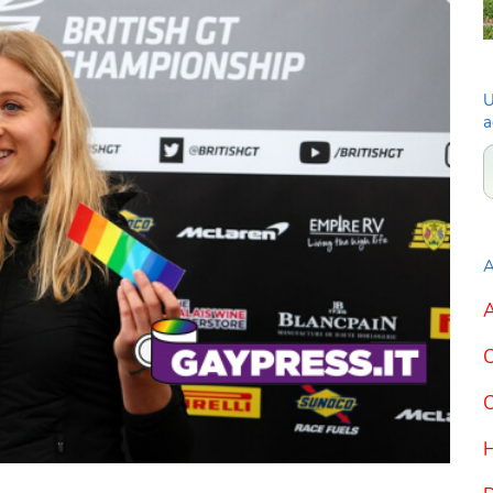
U
a
A
A
C
C