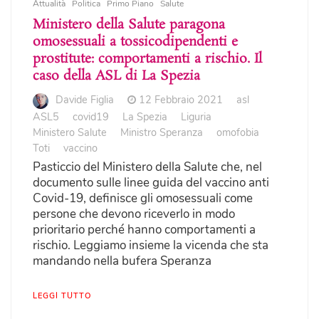
Attualità
Politica
Primo Piano
Salute
Ministero della Salute paragona
omosessuali a tossicodipendenti e
prostitute: comportamenti a rischio. Il
caso della ASL di La Spezia
Davide Figlia
12 Febbraio 2021
asl
ASL5
covid19
La Spezia
Liguria
Ministero Salute
Ministro Speranza
omofobia
Toti
vaccino
Pasticcio del Ministero della Salute che, nel
documento sulle linee guida del vaccino anti
Covid-19, definisce gli omosessuali come
persone che devono riceverlo in modo
prioritario perché hanno comportamenti a
rischio. Leggiamo insieme la vicenda che sta
mandando nella bufera Speranza
LEGGI TUTTO