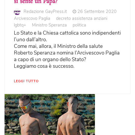
si sente un Papa?
Redazione GayPress.it
26 Settembre 2020
Arcivescovo Paglia
decreto assistenza anziani
lgbtq+
Ministro Speranza
politica
Lo Stato e la Chiesa cattolica sono indipendenti
l’uno dall’altro.
Come mai, allora, il Ministro della salute
Roberto Speranza nomina l’Arcivescovo Paglia
a capo di un organo dello Stato?
Leggiamo cosa è successo.
LEGGI TUTTO