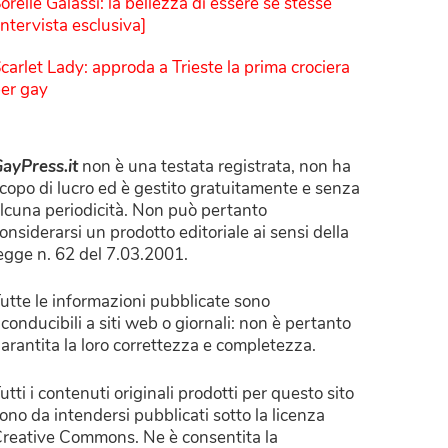
orelle Galassi: la bellezza di essere sé stesse
Intervista esclusiva]
carlet Lady: approda a Trieste la prima crociera
er gay
ayPress.it
non è una testata registrata, non ha
copo di lucro ed è gestito gratuitamente e senza
lcuna periodicità. Non può pertanto
onsiderarsi un prodotto editoriale ai sensi della
egge n. 62 del 7.03.2001.
utte le informazioni pubblicate sono
iconducibili a siti web o giornali: non è pertanto
arantita la loro correttezza e completezza.
utti i contenuti originali prodotti per questo sito
ono da intendersi pubblicati sotto la licenza
reative Commons. Ne è consentita la