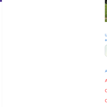
U
a
A
A
C
C