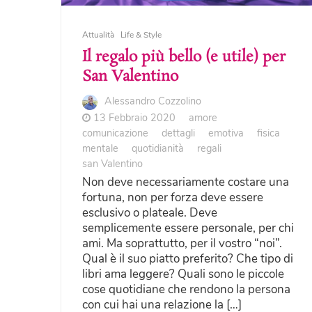
Attualità
Life & Style
Il regalo più bello (e utile) per
San Valentino
Alessandro Cozzolino
13 Febbraio 2020
amore
comunicazione
dettagli
emotiva
fisica
mentale
quotidianità
regali
san Valentino
Non deve necessariamente costare una
fortuna, non per forza deve essere
esclusivo o plateale. Deve
semplicemente essere personale, per chi
ami. Ma soprattutto, per il vostro “noi”.
Qual è il suo piatto preferito? Che tipo di
libri ama leggere? Quali sono le piccole
cose quotidiane che rendono la persona
con cui hai una relazione la […]