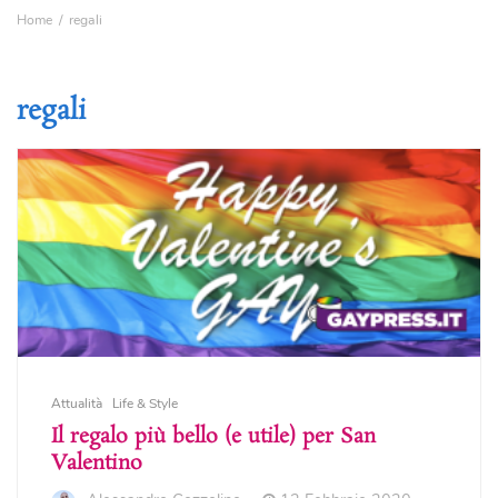
Home
regali
regali
Attualità
Life & Style
Il regalo più bello (e utile) per San
Valentino