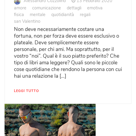
Alessandro Cozzolino
13 Febbraio 2020
amore
comunicazione
dettagli
emotiva
fisica
mentale
quotidianità
regali
san Valentino
Non deve necessariamente costare una
fortuna, non per forza deve essere esclusivo o
plateale. Deve semplicemente essere
personale, per chi ami. Ma soprattutto, per il
vostro “noi”. Qual è il suo piatto preferito? Che
tipo di libri ama leggere? Quali sono le piccole
cose quotidiane che rendono la persona con cui
hai una relazione la […]
LEGGI TUTTO