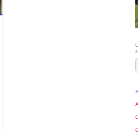
U
a
A
A
C
C