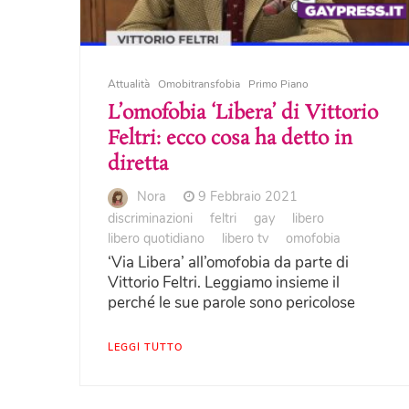
Attualità
Omobitransfobia
Primo Piano
L’omofobia ‘Libera’ di Vittorio
Feltri: ecco cosa ha detto in
diretta
Nora
9 Febbraio 2021
discriminazioni
feltri
gay
libero
libero quotidiano
libero tv
omofobia
‘Via Libera’ all’omofobia da parte di
Vittorio Feltri. Leggiamo insieme il
perché le sue parole sono pericolose
LEGGI TUTTO