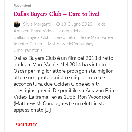
Recensioni
Dallas Buyers Club – Dare to live!
Silvia Morganti
13 Giugno 2020
aids
Amazon Prime Video
cinema lgbt+
Dallas Buyers Club
Jared Leto
Jean-Marc Vallée
Jennifer Garner
Matthew McConaughey
OmoTransfobia
Dallas Buyers Club è un film del 2013 diretto
da Jean-Marc Vallée. Nel 2014 ha vinto tre
Oscar per miglior attore protagonista, miglior
attore non protagonista e miglior trucco e
acconciatura, due Golden Globe ed altri
prestigiosi premi. Disponibile su Amazon Prime
Video. La trama Texas 1985. Ron Woodroof
(Matthew McConaughey) è un elettricista
appassionato […]
LEGGI TUTTO