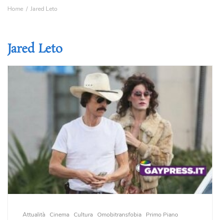
Home
Jared Leto
Jared Leto
Attualità
Cinema
Cultura
Omobitransfobia
Primo Piano