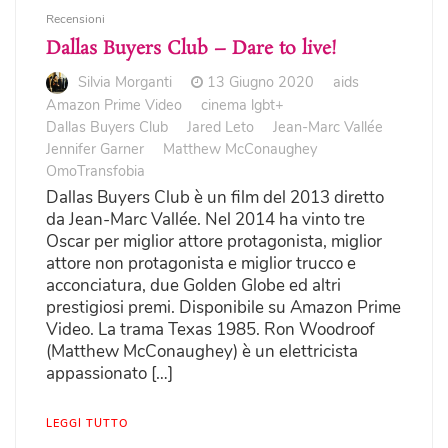
Recensioni
Dallas Buyers Club – Dare to live!
Silvia Morganti
13 Giugno 2020
aids
Amazon Prime Video
cinema lgbt+
Dallas Buyers Club
Jared Leto
Jean-Marc Vallée
Jennifer Garner
Matthew McConaughey
OmoTransfobia
Dallas Buyers Club è un film del 2013 diretto
da Jean-Marc Vallée. Nel 2014 ha vinto tre
Oscar per miglior attore protagonista, miglior
attore non protagonista e miglior trucco e
acconciatura, due Golden Globe ed altri
prestigiosi premi. Disponibile su Amazon Prime
Video. La trama Texas 1985. Ron Woodroof
(Matthew McConaughey) è un elettricista
appassionato […]
LEGGI TUTTO