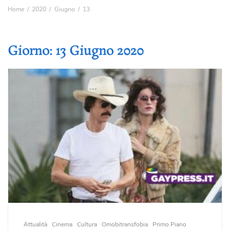
Home
2020
Giugno
13
Giorno:
13 Giugno 2020
Attualità
Cinema
Cultura
Omobitransfobia
Primo Piano