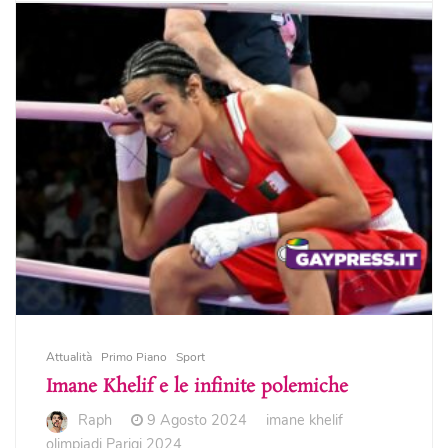
Attualità
Primo Piano
Sport
Imane Khelif e le infinite polemiche
Raph
9 Agosto 2024
imane khelif
olimpiadi Parigi 2024