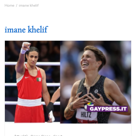
Home
imane khelif
imane khelif