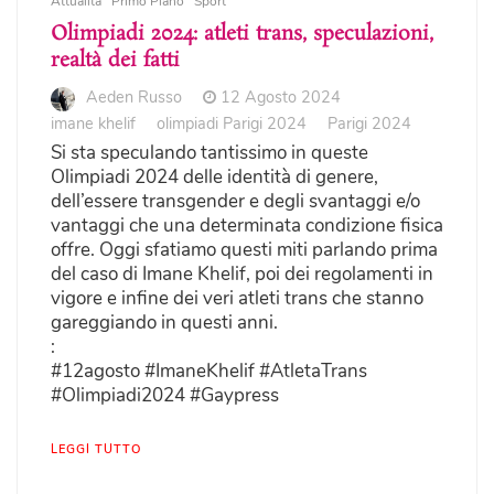
Attualità
Primo Piano
Sport
Olimpiadi 2024: atleti trans, speculazioni,
realtà dei fatti
Aeden Russo
12 Agosto 2024
imane khelif
olimpiadi Parigi 2024
Parigi 2024
Si sta speculando tantissimo in queste
Olimpiadi 2024 delle identità di genere,
dell’essere transgender e degli svantaggi e/o
vantaggi che una determinata condizione fisica
offre. Oggi sfatiamo questi miti parlando prima
del caso di Imane Khelif, poi dei regolamenti in
vigore e infine dei veri atleti trans che stanno
gareggiando in questi anni.
:
#12agosto #ImaneKhelif #AtletaTrans
#Olimpiadi2024 #Gaypress
LEGGI TUTTO