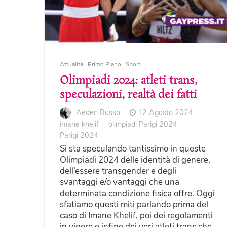
Attualità
Primo Piano
Sport
Olimpiadi 2024: atleti trans,
speculazioni, realtà dei fatti
Aeden Russo
12 Agosto 2024
imane khelif
olimpiadi Parigi 2024
Parigi 2024
Si sta speculando tantissimo in queste
Olimpiadi 2024 delle identità di genere,
dell’essere transgender e degli
svantaggi e/o vantaggi che una
determinata condizione fisica offre. Oggi
sfatiamo questi miti parlando prima del
caso di Imane Khelif, poi dei regolamenti
in vigore e infine dei veri atleti trans che