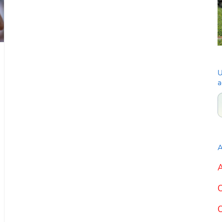
U
a
A
A
C
C