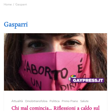
Home
Gasparri
Gasparri
Attualità
Omobitransfobia
Politica
Primo Piano
Salute
Chi mal comincia… Riflessioni a caldo sul