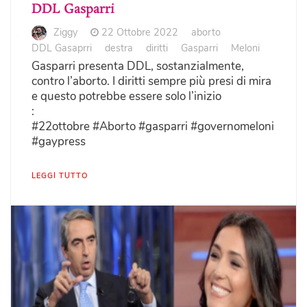
DDL Gasparri
Ziggy
22 Ottobre 2022
aborto
DDL Gasaprri
destra
diritti
Gasparri
Meloni
Gasparri presenta DDL, sostanzialmente,
contro l’aborto. I diritti sempre più presi di mira
e questo potrebbe essere solo l’inizio
:
#22ottobre #Aborto #gasparri #governomeloni
#gaypress
LEGGI TUTTO