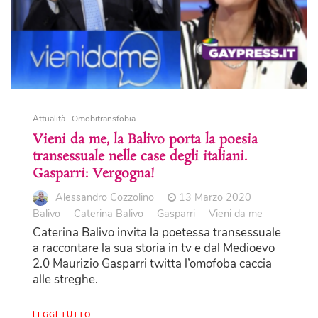
Attualità
Omobitransfobia
Vieni da me, la Balivo porta la poesia
transessuale nelle case degli italiani.
Gasparri: Vergogna!
Alessandro Cozzolino
13 Marzo 2020
Balivo
Caterina Balivo
Gasparri
Vieni da me
Caterina Balivo invita la poetessa transessuale
a raccontare la sua storia in tv e dal Medioevo
2.0 Maurizio Gasparri twitta l’omofoba caccia
alle streghe.
LEGGI TUTTO