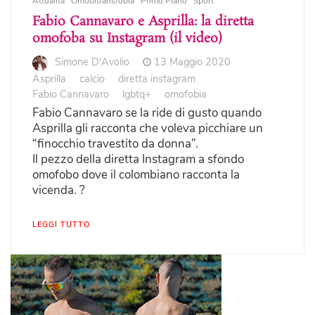
Attualità
Omobitransfobia
Primo Piano
Sport
Fabio Cannavaro e Asprilla: la diretta
omofoba su Instagram (il video)
Simone D'Avolio
13 Maggio 2020
Asprilla
calcio
diretta instagram
Fabio Cannavaro
lgbtq+
omofobia
Fabio Cannavaro se la ride di gusto quando
Asprilla gli racconta che voleva picchiare un
“finocchio travestito da donna”.
Il pezzo della diretta Instagram a sfondo
omofobo dove il colombiano racconta la
vicenda. ?
LEGGI TUTTO