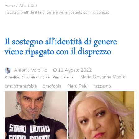
Home
Attualità
Il sostegno all’identità di genere viene ripagato con il disprezzo
Il sostegno all’identità di genere
viene ripagato con il disprezzo
Antonio Verolino
11 Agosto 2022
Maria Giovanna Maglie
Attualità
Omobitransfobia
Primo Piano
omobitransfobia
omofobia
Pieru Pelù
razzismo