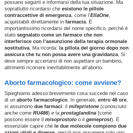
possano seguirti e informarsi della tua situazione. Ma
soprattutto ricordarsi che
esistono le pillole
contraccettive di emergenza
, come l’
EllaOne
,
acquistabili direttamente in
farmacia
. È
importantissimo ricordarsi del nome specifico, perché è
stato
segnalato come un farmaco che non
interferisce con l’assunzione della terapia ormonale
sostitutiva
. Ma ricorda:
la pillola del giorno dopo non
assicura che tu non possa avere una gravidanza
. Si
deve sempre accertarsi di non aspettare un bambino,
altrimenti ricorrere inevitabilmente all’aborto.
Aborto farmacologico: come avviene?
Spieghiamo adesso brevemente cosa succede nel caso
di un
aborto farmacologico
. In generale,
entro 48 ore
,
si assumono
due farmaci
: il
mifepristone
(conosciuto
anche come
RU486
) e la
prostaglandina
(come
possono essere il
misoprostolo
o il
gemeprost
). È
essenziale capire che
le due molecole compiono due
azioni vitali e diverse
, perciò mai assumere solo uno