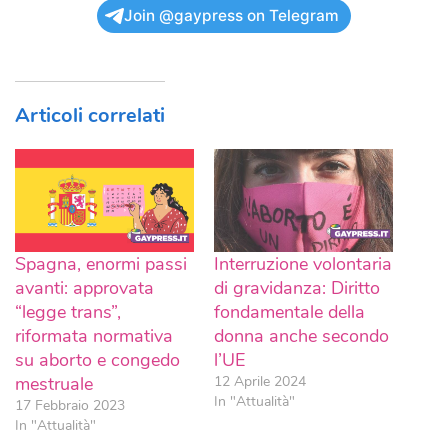
Join @gaypress on Telegram
Articoli correlati
Spagna, enormi passi
Interruzione volontaria
avanti: approvata
di gravidanza: Diritto
“legge trans”,
fondamentale della
riformata normativa
donna anche secondo
su aborto e congedo
l’UE
mestruale
12 Aprile 2024
In "Attualità"
17 Febbraio 2023
In "Attualità"