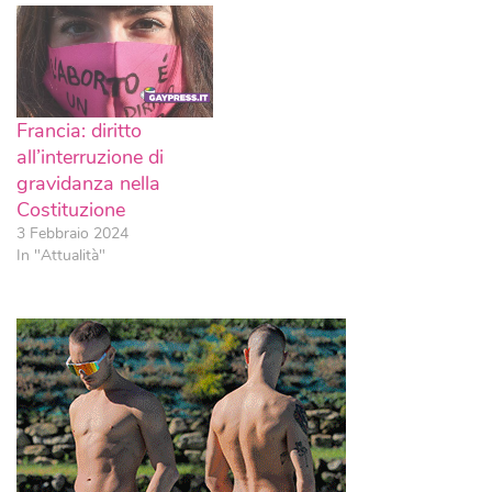
Francia: diritto
all’interruzione di
gravidanza nella
Costituzione
3 Febbraio 2024
In "Attualità"