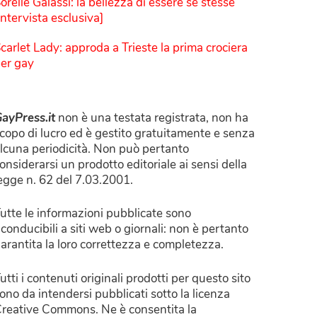
orelle Galassi: la bellezza di essere sé stesse
Intervista esclusiva]
carlet Lady: approda a Trieste la prima crociera
er gay
ayPress.it
non è una testata registrata, non ha
copo di lucro ed è gestito gratuitamente e senza
lcuna periodicità. Non può pertanto
onsiderarsi un prodotto editoriale ai sensi della
egge n. 62 del 7.03.2001.
utte le informazioni pubblicate sono
iconducibili a siti web o giornali: non è pertanto
arantita la loro correttezza e completezza.
utti i contenuti originali prodotti per questo sito
ono da intendersi pubblicati sotto la licenza
reative Commons. Ne è consentita la