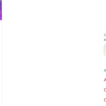
U
a
A
A
C
C