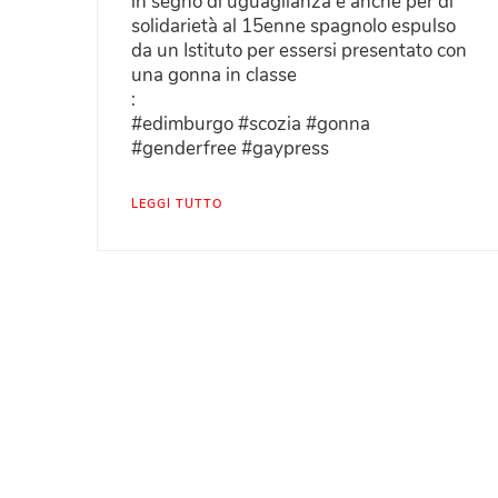
in segno di uguaglianza e anche per di
solidarietà al 15enne spagnolo espulso
da un Istituto per essersi presentato con
una gonna in classe
:
#edimburgo #scozia #gonna
#genderfree #gaypress
LEGGI TUTTO