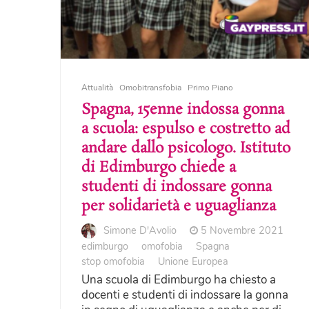
Attualità
Omobitransfobia
Primo Piano
Spagna, 15enne indossa gonna
a scuola: espulso e costretto ad
andare dallo psicologo. Istituto
di Edimburgo chiede a
studenti di indossare gonna
per solidarietà e uguaglianza
Simone D'Avolio
5 Novembre 2021
edimburgo
omofobia
Spagna
stop omofobia
Unione Europea
Una scuola di Edimburgo ha chiesto a
docenti e studenti di indossare la gonna