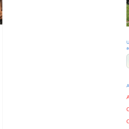
U
a
A
A
C
C