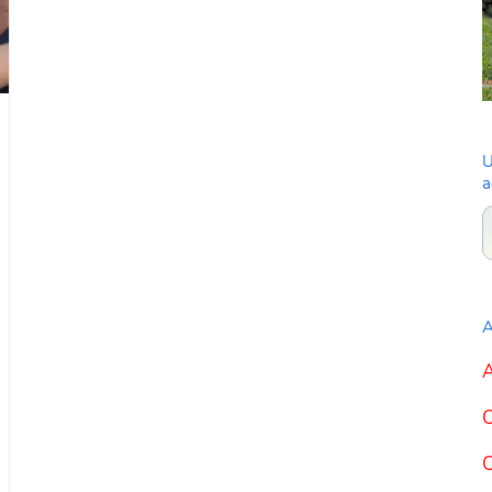
U
a
A
A
C
C