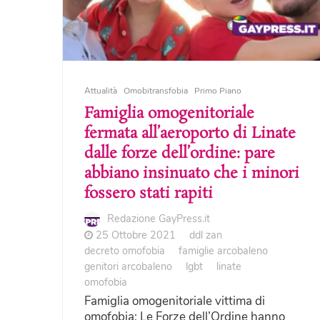
Attualità
Omobitransfobia
Primo Piano
Famiglia omogenitoriale
fermata all’aeroporto di Linate
dalle forze dell’ordine: pare
abbiano insinuato che i minori
fossero stati rapiti
Redazione GayPress.it
25 Ottobre 2021
ddl zan
decreto omofobia
famiglie arcobaleno
genitori arcobaleno
lgbt
linate
omofobia
Famiglia omogenitoriale vittima di
omofobia: Le Forze dell’Ordine hanno