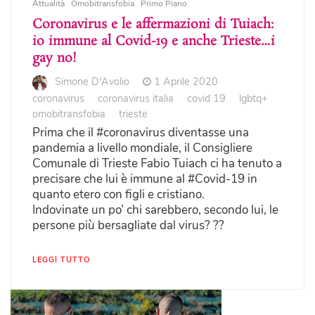
Attualità
Omobitransfobia
Primo Piano
Coronavirus e le affermazioni di Tuiach:
io immune al Covid-19 e anche Trieste…i
gay no!
Simone D'Avolio
1 Aprile 2020
coronavirus
coronavirus italia
covid 19
lgbtq+
omobitransfobia
trieste
Prima che il #coronavirus diventasse una
pandemia a livello mondiale, il Consigliere
Comunale di Trieste Fabio Tuiach ci ha tenuto a
precisare che lui è immune al #Covid-19 in
quanto etero con figli e cristiano.
Indovinate un po’ chi sarebbero, secondo lui, le
persone più bersagliate dal virus? ??
LEGGI TUTTO